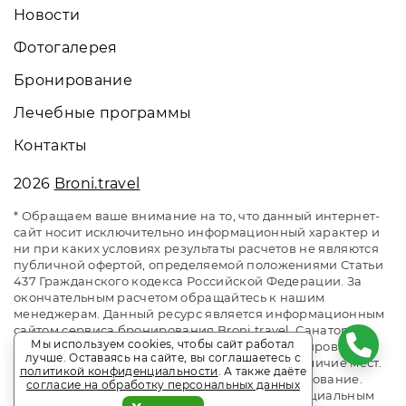
Новости
Фотогалерея
Бронирование
Лечебные программы
Контакты
2026
Broni.travel
* Обращаем ваше внимание на то, что данный интернет-
сайт носит исключительно информационный характер и
ни при каких условиях результаты расчетов не являются
публичной офертой, определяемой положениями Статьи
437 Гражданского кодекса Российской Федерации. За
окончательным расчетом обращайтесь к нашим
менеджерам. Данный ресурс является информационным
сайтом сервиса бронирования Broni.travel. Санаторий
Мы используем cookies, чтобы сайт работал
«им. Горького» Кисловодск. Сайт онлайн бронирования
лучше. Оставаясь на сайте, вы соглашаетесь с
номеров. Актуальные цены, прайс-листы и наличие мест.
политикой конфиденциальности
. А также даёте
Акции и спецпредложения. Выгодное бронирование.
согласие на обработку персональных данных
Индивидуальный менеджер. Не является официальным